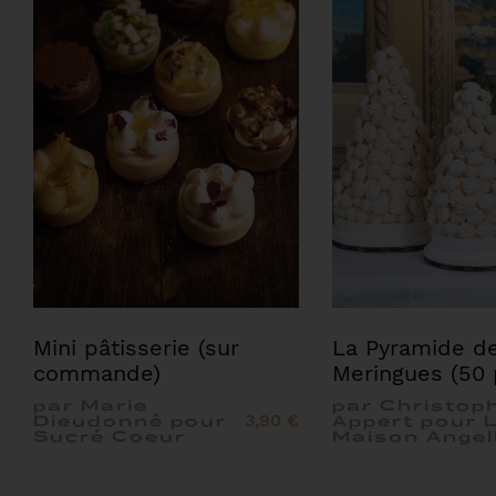
Mini pâtisserie (sur
La Pyramide d
commande)
Meringues (50 
par Marie
par Christop
3,90 €
Dieudonné pour
Appert pour 
Sucré Coeur
Maison Angel