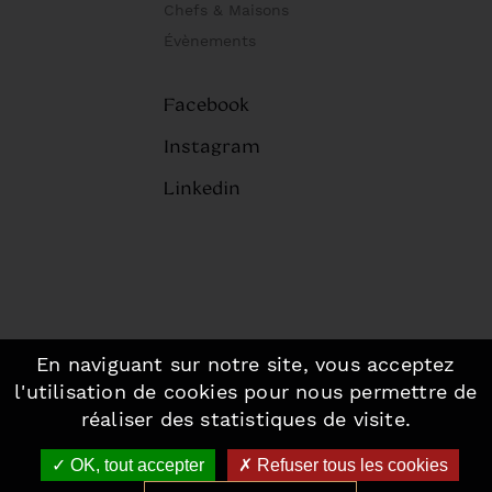
Chefs & Maisons
Évènements
Facebook
Instagram
Linkedin
En naviguant sur notre site, vous acceptez
©2026 Fou de Pâtisserie, Paris.
-
l'utilisation de cookies pour nous permettre de
Mentions légales
-
Plan du site
réaliser des statistiques de visite.
Made with love by Altimax
OK, tout accepter
Refuser tous les cookies