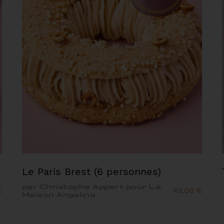
Le Paris Brest (6 personnes)
par Christophe Appert pour La
€
42,00 €
Maison Angelina