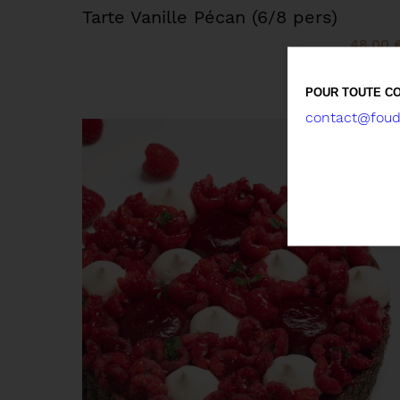
Tarte Vanille Pécan (6/8 pers)
48,00 
POUR TOUTE CO
contact@foude