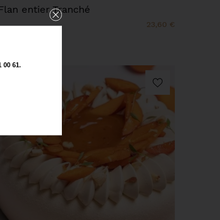
Flan entier Tranché
23,60 €
00 61.