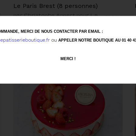
Le Paris Brest (8 personnes)
€
par Christophe Appert pour La
55,00 €
Maison Angelina
MMANDE, MERCI DE NOUS CONTACTER PAR EMAIL :
patisserieboutique.fr
ou
APPELER NOTRE BOUTIQUE AU 01 40 41 
MERCI !