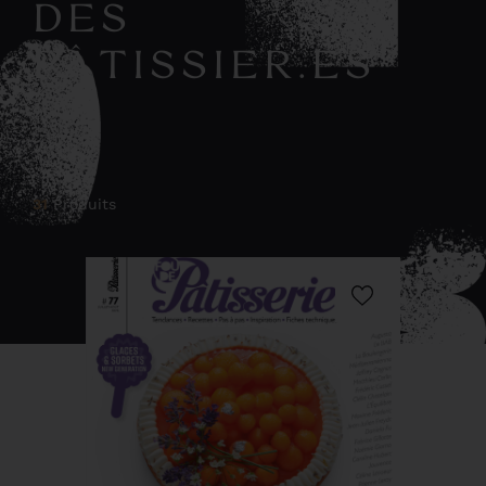
DES
PÂTISSIER.ES
31
Produits