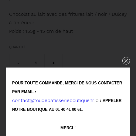
Chocolat au lait avec des fritures lait / noir / Dulcey
à l’intérieur
Poids : 155g - 15 cm de haut
QUANTITÉ
-
1
+
POUR TOUTE COMMANDE, MERCI DE NOUS CONTACTER
AJOUTER AU PANIER
PAR EMAIL :
contact@foudepatisserieboutique.fr
ou
APPELER
NOTRE BOUTIQUE AU 01 40 41 00 61.
Retrait gratuit en boutique
MERCI !
Disponible à l’expédition