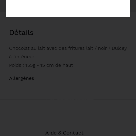
Détails
Chocolat au lait avec des fritures lait / noir / Dulcey
à l’intérieur
Poids : 155g - 15 cm de haut
Allergènes
Aide & Contact