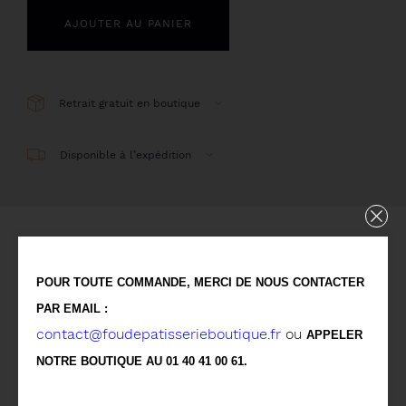
AJOUTER AU PANIER
Retrait gratuit en boutique
Disponible à l’expédition
Détails
POUR TOUTE COMMANDE, MERCI DE NOUS CONTACTER
PAR EMAIL :
Biscuit & croustillant aux noisettes, crémeux au
contact@foudepatisserieboutique.fr
ou
APPELER
chocolat, crémeux aux noisettes, chantilly au
NOTRE BOUTIQUE AU 01 40 41 00 61.
chocolat au lait