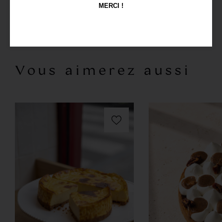
(A commander 72h à l'avance)
MERCI !
Allergènes
Vous aimerez aussi