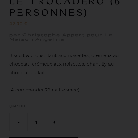
LE TROCADÉRO (6
PERSONNES)
42,00 €
par Christophe Appert pour La
Maison Angelina
Biscuit & croustillant aux noisettes, crémeux au
chocolat, crémeux aux noisettes, chantilly au
chocolat au lait
(A commander 72h à l'avance)
QUANTITÉ
-
1
+