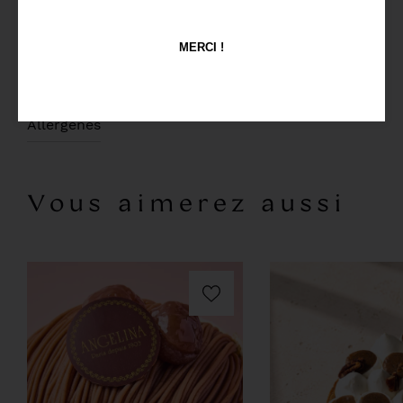
l'ajout de noisettes caramélisées croquantes et
d'un délicieux croustillant noisette.
MERCI !
(A commander 72h à l'avance)
Allergènes
Vous aimerez aussi