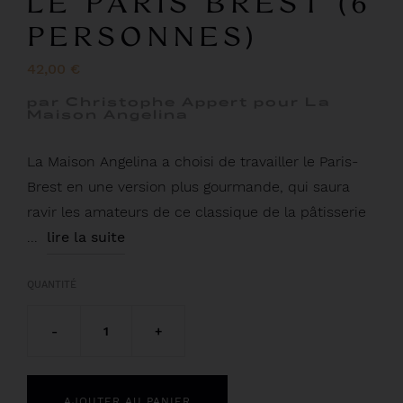
LE PARIS BREST (6
PERSONNES)
42,00 €
par Christophe Appert pour La
Maison Angelina
La Maison Angelina a choisi de travailler le Paris-
Brest en une version plus gourmande, qui saura
ravir les amateurs de ce classique de la pâtisserie
...
lire la suite
QUANTITÉ
-
1
+
AJOUTER AU PANIER