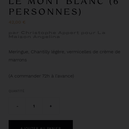
LE MONT BLANC (6
PERSONNES)
42,00 €
par Christophe Appert pour La
Maison Angelina
Meringue, Chantilly légère, vermicelles de crème de
marrons
(A commander 72h à l'avance)
QUANTITÉ
-
1
+
AJOUTER AU PANIER