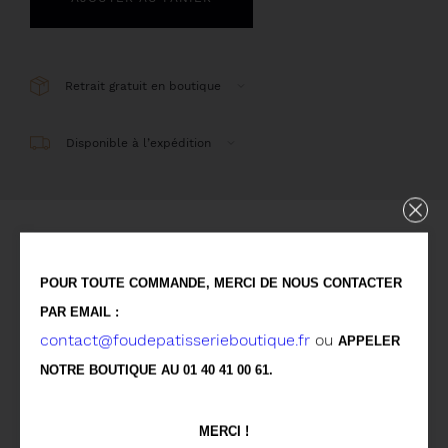
Retrait gratuit en boutique
Disponible à l’expédition
Détails
POUR TOUTE COMMANDE, MERCI DE NOUS CONTACTER
PAR EMAIL :
Meringue, Chantilly légère, vermicelles de crème de
contact@foudepatisserieboutique.fr
ou
APPELER
marrons
NOTRE BOUTIQUE AU 01 40 41 00 61.
(A commander 72h à l'avance)
MERCI !
Allergènes