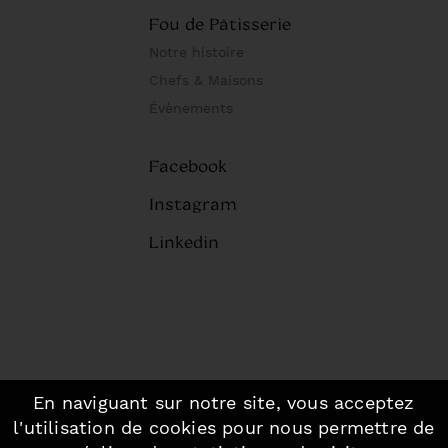
Fou de Pâtisserie
Notre histoire
Chefs & Maisons
Évènements
Facebook
Instagram
Linkedin
En naviguant sur notre site, vous acceptez
©2026 Fou de Pâtisserie, Paris.
-
l'utilisation de cookies pour nous permettre de
Mentions légales
-
Plan du site