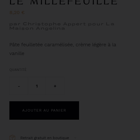
LE MILLEFEUILLE
8,20 €
par Christophe Appert pour La
Maison Angelina
Pâte feuilletée caramélisée, crème légère à la
vanille
QUANTITÉ
-
1
+
AJOUTER AU PANIER
Retrait gratuit en boutique