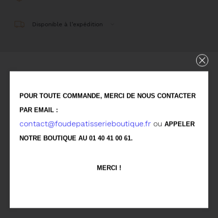
Disponible à l’expédition
Détails
POUR TOUTE COMMANDE, MERCI DE NOUS CONTACTER
Pâte feuilletée caramélisée, crème légère à la
PAR EMAIL :
contact@foudepatisserieboutique.fr
ou
vanille
APPELER
NOTRE BOUTIQUE AU 01 40 41 00 61.
Allergènes
MERCI !
Vous aimerez aussi