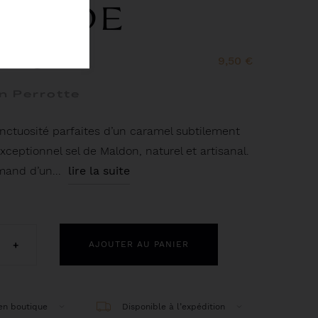
SEL DE
DON
9,50 €
n Perrotte
onctuosité parfaites d’un caramel subtilement
xceptionnel sel de Maldon, naturel et artisanal.
mand d’un...
lire la suite
+
AJOUTER AU PANIER
 en boutique
Disponible à l’expédition