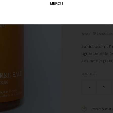
AU 
MERCI !
MAL
par Stépha
La douceur et l’
agrémenté de l’e
Le charme gour
QUANTITÉ
-
1
Retrait gratuit