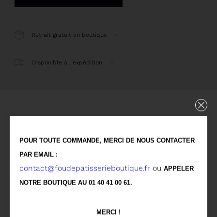
Retrait gratuit en boutique
Disponible à l’expédition
Détails
POUR TOUTE COMMANDE, MERCI DE NOUS CONTACTER
Issue de la gamme Confiture Pâtissière, la Tarte
PAR EMAIL :
Tatin est une création exclusive de Stéphan
contact@foudepatisserieboutique.fr
ou
APPELER
Perrotte pour Fou de Pâtisserie. C'est l'équilibre
NOTRE BOUTIQUE AU 01 40 41 00 61.
parfait entre la pomme et le caramel beurre salé.
Une pure gourmandise !
MERCI !