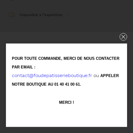
Disponible à l’expédition
Détails
POUR TOUTE COMMANDE, MERCI DE NOUS CONTACTER
Pâte à choux, Crémeux caramel au mascarpone,
PAR EMAIL :
contact@foudepatisserieboutique.fr
ou
Glaçage caramel enrobé de chocolat au lait
APPELER
NOTRE BOUTIQUE AU 01 40 41 00 61.
Allergènes
MERCI !
Vous aimerez aussi