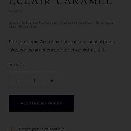
ECLAIR CARAMEL
7,90 €
par Christophe Adam pour Éclair
de Génie
Pâte à choux, Crémeux caramel au mascarpone,
Glaçage caramel enrobé de chocolat au lait
QUANTITÉ
-
1
+
AJOUTER AU PANIER
Retrait gratuit en boutique