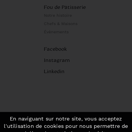
Fou de Pâtisserie
Notre histoire
Chefs & Maisons
Évènements
Facebook
Instagram
Linkedin
En naviguant sur notre site, vous acceptez
©2026 Fou de Pâtisserie, Paris.
-
l'utilisation de cookies pour nous permettre de
Mentions légales
-
Plan du site