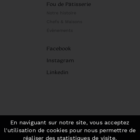
Fou de Pâtisserie
Notre histoire
Chefs & Maisons
Évènements
Facebook
Instagram
Linkedin
En naviguant sur notre site, vous acceptez
©2026 Fou de Pâtisserie, Paris.
-
l'utilisation de cookies pour nous permettre de
Mentions légales
-
Plan du site
réaliser des statistiques de visite.