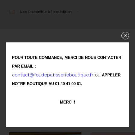
Non Disponible à l’expédition
Détails
POUR TOUTE COMMANDE, MERCI DE NOUS CONTACTER
Crumble, appareil cheesecake Philadelphia et
PAR EMAIL :
gousse de vanille.
contact@foudepatisserieboutique.fr
ou
APPELER
NOTRE BOUTIQUE AU 01 40 41 00 61.
Allergènes
MERCI !
Vous aimerez aussi