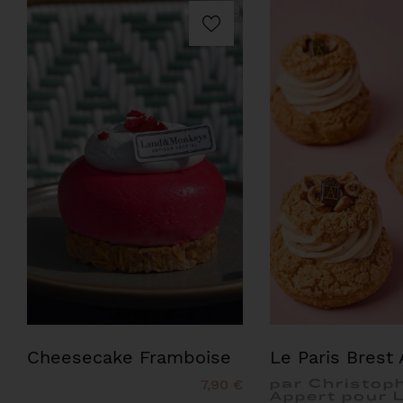
Cheesecake Framboise
Le Paris Brest 
7,90 €
par Christop
Appert pour 