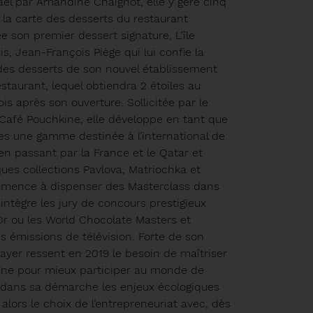
aël par Amandine Chaignot, elle y gère cinq
 la carte des desserts du restaurant
 son premier dessert signature, L’île
is, Jean-François Piège qui lui confie la
 des desserts de son nouvel établissement
staurant, lequel obtiendra 2 étoiles au
is après son ouverture. Sollicitée par le
Café Pouchkine, elle développe en tant que
es une gamme destinée à l’international de
 en passant par la France et le Qatar et
ues collections Pavlova, Matriochka et
mmence à dispenser des Masterclass dans
 intègre les jury de concours prestigieux
r ou les World Chocolate Masters et
es émissions de télévision. Forte de son
ayer ressent en 2019 le besoin de maîtriser
haîne pour mieux participer au monde de
 dans sa démarche les enjeux écologiques
t alors le choix de l’entrepreneuriat avec, dès