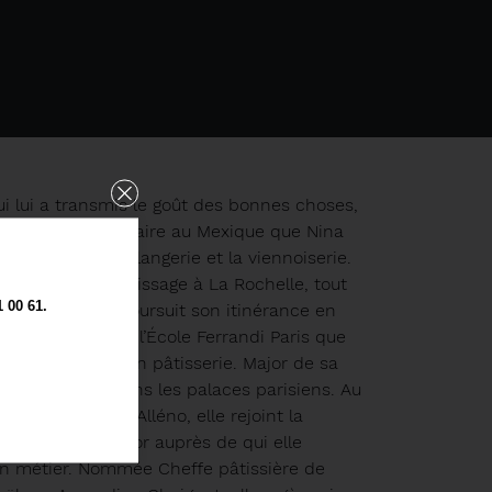
ui lui a transmis le goût des bonnes choses,
e d’échange scolaire au Mexique que Nina
former à la boulangerie et la viennoiserie.
re et son apprentissage à La Rochelle, tout
00 61.
langerie, elle poursuit son itinérance en
n France, c’est à l’École Ferrandi Paris que
me, cette fois en pâtisserie. Major de sa
e sa carrière dans les palaces parisiens. Au
tion de Yannick Alléno, elle rejoint la
esecq, son mentor auprès de qui elle
n métier. Nommée Cheffe pâtissière de