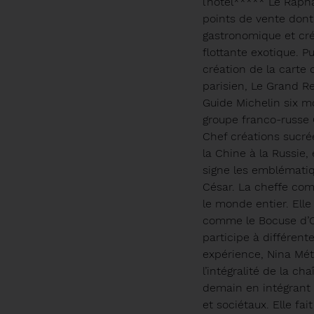
l’hôtel***** Le Raph
points de vente dont
gastronomique et crée
flottante exotique. Pu
création de la carte
parisien, Le Grand Re
Guide Michelin six mo
groupe franco-russe 
Chef créations sucré
la Chine à la Russie,
signe les emblématiq
César. La cheffe co
le monde entier. Elle
comme le Bocuse d’O
participe à différent
expérience, Nina Mét
l’intégralité de la c
demain en intégrant
et sociétaux. Elle fai