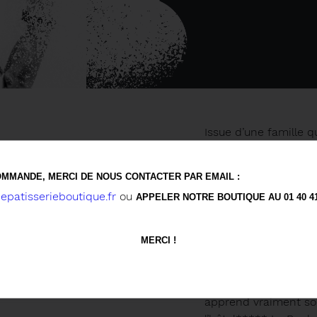
Issue d’une famille q
c’est après une anné
Métayer décide de se 
MMANDE, MERCI DE NOUS CONTACTER PAR EMAIL :
Après un Bac littérai
patisserieboutique.fr
ou
APPELER NOTRE BOUTIQUE AU 01 40 41 
juste diplômée en bou
Australie. De retour e
la jeune femme se for
MERCI !
promotion, elle début
Meurice, sous la direc
brigade de Camille L
apprend vraiment so