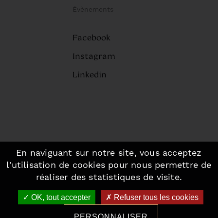
Évènements
Facebook
Instagram
Linkedin
En naviguant sur notre site, vous acceptez
©2026 Fou de Pâtisserie, Paris.
-
l'utilisation de cookies pour nous permettre de
Mentions légales
-
Plan du site
réaliser des statistiques de visite.
Made with love by Altimax
OK, tout accepter
Refuser tous les cookies
PERSONNALISER